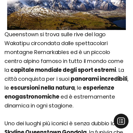
Queenstown si trova sulle rive del lago
Wakatipu circondata dalle spettacolari
montagne Remarkables ed è un piccolo
centro alpino famoso in tutto il mondo come
la
capitale mondiale degli sport estremi
. La
città conquista per i suoi
panorami incredibili
,
le
escursioni nella natura
, le
esperienze
enogastronomiche
ed è estremamente
dinamica in ogni stagione.
Uno dei luoghi più iconici è senza dubbio la
Skyline Queenstown Gondola
, la funivia che