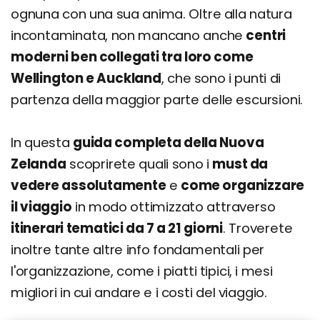
ognuna con una sua anima. Oltre alla natura
Itinerario Nuova Zelanda Highlights in 7 Giorni
incontaminata, non mancano anche
centri
Itinerario Nuova Zelanda Classica in 10 Giorni
moderni ben collegati tra loro come
Itinerario Nuova Zelanda Sud Adventure in 15
Wellington e Auckland
, che sono i punti di
Giorni
partenza della maggior parte delle escursioni.
Itinerario Grande Viaggio in Nuova Zelanda in 21
Giorni
In questa
guida completa della Nuova
Dove si trova e come arrivare
Zelanda
scoprirete quali sono i
must da
Come muoversi
vedere assolutamente
e
come organizzare
il viaggio
in modo ottimizzato attraverso
Cosa si mangia in Nuova Zelanda: piatti e ricette
tradizionali
itinerari tematici da 7 a 21 giorni
. Troverete
inoltre tante altre info fondamentali per
Hāngi
l'organizzazione, come i piatti tipici, i mesi
Meat Pie
migliori in cui andare e i costi del viaggio.
Fish and Chips
Pane Rewena