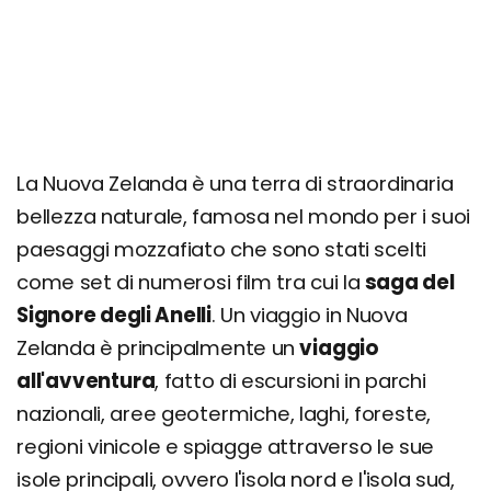
Buller Gorge Swing Bridge
Ghiacciaio Franz Josef
Lake Tekapo
Stewart Island
Whangarei
La Nuova Zelanda è una terra di straordinaria
Napier e Hawke's Bay
bellezza naturale, famosa nel mondo per i suoi
Penisola di Coromandel
paesaggi mozzafiato che sono stati scelti
Wanaka
come set di numerosi film tra cui la
saga del
Balclutha e The Catlins
Signore degli Anelli
. Un viaggio in Nuova
Pancake Rocks
Zelanda è principalmente un
viaggio
all'avventura
Kaikoura
, fatto di escursioni in parchi
nazionali, aree geotermiche, laghi, foreste,
Wai-O-Tapu Thermal Wonderland
regioni vinicole e spiagge attraverso le sue
Whakarewarewa Thermal Valley e Redwood
Treewalks
isole principali, ovvero l'isola nord e l'isola sud,