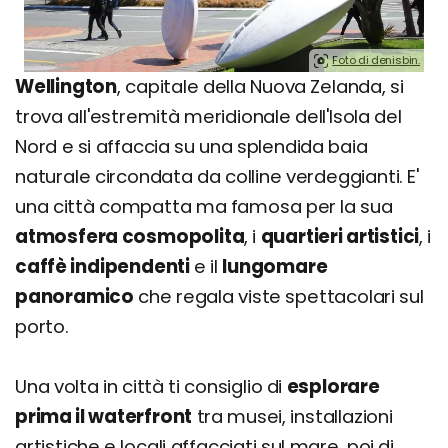
Foto di denisbin.
Wellington
, capitale della Nuova Zelanda, si
trova all'estremità meridionale dell'Isola del
Nord e si affaccia su una splendida baia
naturale circondata da colline verdeggianti. E'
una città compatta ma famosa per la sua
atmosfera cosmopolita
, i
quartieri artistici
, i
caffè indipendenti
e il
lungomare
panoramico
che regala viste spettacolari sul
porto.
Una volta in città ti consiglio di
esplorare
prima il waterfront
tra musei, installazioni
artistiche e locali affacciati sul mare, poi di