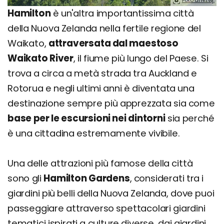
Foto di Nzwj.
Hamilton
è un'altra importantissima città
della Nuova Zelanda nella fertile regione del
Waikato,
attraversata dal maestoso
Waikato River
, il fiume più lungo del Paese. Si
trova a circa a metà strada tra Auckland e
Rotorua e negli ultimi anni è diventata una
destinazione sempre più apprezzata sia come
base per le escursioni nei dintorni
sia perché
è una cittadina estremamente vivibile.
Una delle attrazioni più famose della città
sono gli
Hamilton Gardens
, considerati tra i
giardini più belli della Nuova Zelanda, dove puoi
passeggiare attraverso spettacolari giardini
tematici ispirati a culture diverse, dai giardini