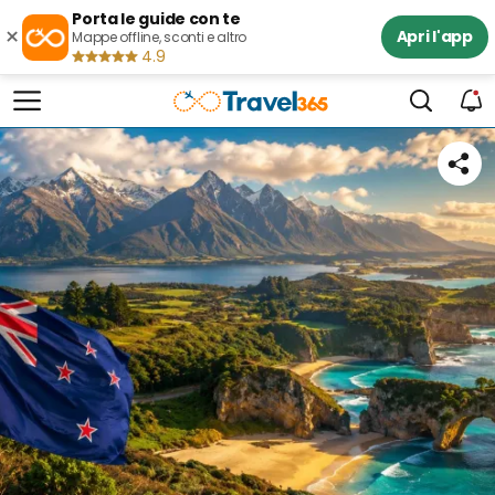
Porta le guide con te
×
Apri l'app
Mappe offline, sconti e altro
4.9