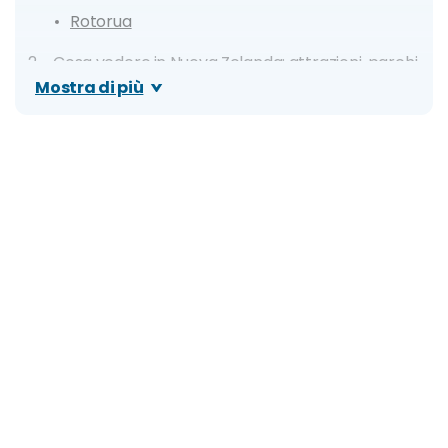
Rotorua
Cosa vedere in Nuova Zelanda: attrazioni, parchi
Mostra di più
ed escursioni
Fiordland National Park e Milford Sound
Hobbiton Movie Set
Waitomo Glowworm Caves
Parco Nazionale Aoraki (Monte Cook)
Lake Taupo
Parco Nazionale Abel Tasman
Parco Nazionale Tongariro
Waiheke Island
Marlborough
Picton
Nelson