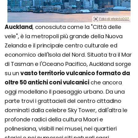
Foto di elpinto007.
Auckland
, conosciuta come la "Città delle
vele", è la metropoli più grande della Nuova
Zelanda e il principale centro culturale ed
economico dell'Isola del Nord. Situata tra il Mar
di Tasman e l'Oceano Pacifico, Auckland sorge
su un
vasto territorio vulcanico formato da
oltre 50 antichi coni vulcanici
che ancora
oggi modellano il paesaggio urbano. Da una
parte trovi i grattacieli del centro cittadino
dominati dalla celebre Sky Tower, dall'altra le
profonde radici della cultura Maori e
polinesiana, visibili nei musei, nei quartieri
storici e nei numerosi siti naturali sacri.