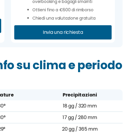
overbooking e bagagli smarriti
Ottieni fino a €600 di rimborso
Chiedi una valutazione gratuita
Invia una richiesta
fo su clima e periodo
ature
Precipitazioni
30°
18 gg / 320 mm
30°
17 gg / 280 mm
29°
20 gg / 365 mm