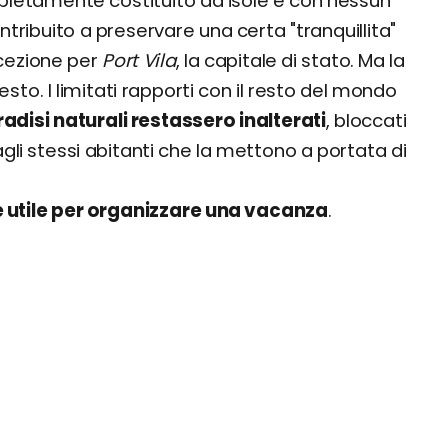
pletamente costituito da isole e con nessun
ntribuito a preservare una certa "tranquillita"
cezione per
Port Vila
, la capitale di stato. Ma la
sto. I limitati rapporti con il resto del mondo
 paradisi naturali restassero inalterati
, bloccati
gli stessi abitanti che la mettono a portata di
 utile per organizzare una vacanza
.