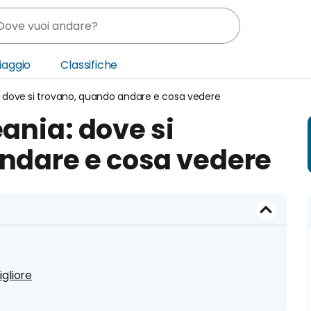
Viaggio
Classifiche
: dove si trovano, quando andare e cosa vedere
nia
ania: dove si
ica Centrale
ndare e cosa vedere
o Oriente
gliore