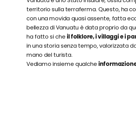
Vanuatu è uno Stato insulare, ossia com
territorio sulla terraferma. Questo, ha co
con una movida quasi assente, fatta ec
bellezza di Vanuatu è data proprio da que
ha fatto si che
il folklore, i villaggi e i
in una storia senza tempo, valorizzata da
mano del turista.
Vediamo insieme qualche
informazione