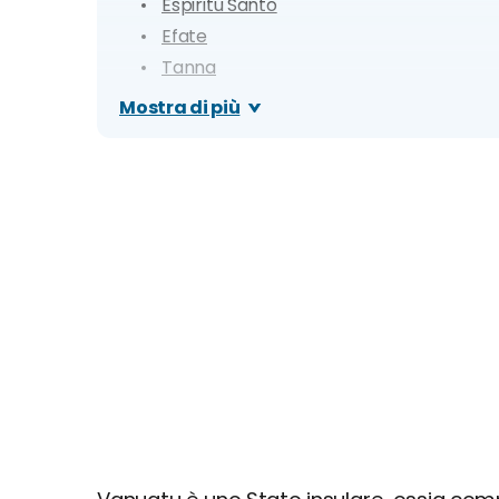
Espiritu Santo
Efate
Tanna
Cosa vedere e cosa fare: spiagge e luoghi 
Mostra di più
Port Vila
Mele-Maat Cascades
Eton Blue Hole
Isola di Nguna
Epi
Malekula
Ambrym
Pentecost
Gaua
Itinerario di 12 giorni: Il Triangolo di Vanuatu
Itinerario di 16 giorni: Triangolo e Isole del 
Quanto costa una vacanza alle Vanuatu? Pre