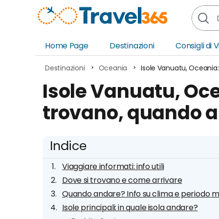
Home Page
Destinazioni
Consigli di 
Africa
Asia
Destinazioni
Oceania
Isole Vanuatu, Oceania
Europa
Ocea
Isole Vanuatu, Oce
Nord America
Amer
trovano, quando a
Sud America
Medi
Indice
Viaggiare informati: info utili
Dove si trovano e come arrivare
Quando andare? Info su clima e periodo mi
Isole principali: in quale isola andare?