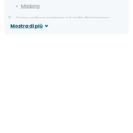
Madang
Cosa vedere: spiagge e luoghi di interesse
Mostra di più
Panasia Island
Blanche Bay
Buka Island
Bramble Haven
Alotau Beach
Kitava Island
Mount Tavurvur
Varirata National Park
Mount Wilhelm
Kokoda Trail
Itinerario di 11 giorni: Introduzione alla Papua