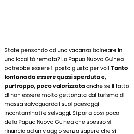
Nuova Guinea
Itinerario di 16 giorni: Vulcani e Cultura della
Papua Nuova Guinea
Itinerario di 21 giorni: Grande Avventura in Papua
Nuova Guinea
Quanto costa una vacanza in Papua Nuova
State pensando ad una vacanza balneare in
Guinea? Prezzi, offerte e consigli
una località remota? La Papua Nuova Guinea
potrebbe essere il posto giusto per voi!
Tanto
lontana da essere quasi sperduta e,
purtroppo, poco valorizzata
anche se il fatto
di non essere molto gettonata dal turismo di
massa salvaguarda i suoi paesaggi
incontaminati e selvaggi. Si parla così poco
della Papua Nuova Guinea che spesso si
rinuncia ad un viaggio senza sapere che si