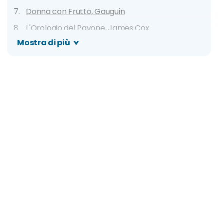
Donna con Frutto, Gauguin
L'Orologio del Pavone, James Cox
Mostra di più
Ritorno del Figliol Prodigo, Rembrandt
Driade, Picasso
Casa Bianca di Notte, Van Gogh
Orari e prezzi
Biglietti online e visite guidate