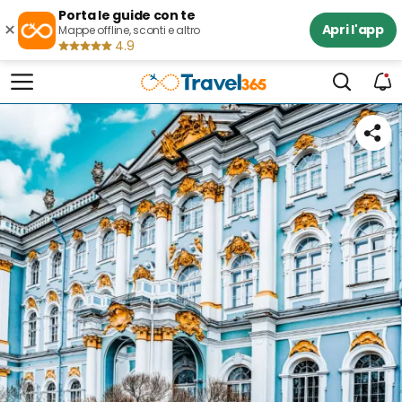
Porta le guide con te
×
Apri l'app
Mappe offline, sconti e altro
4.9