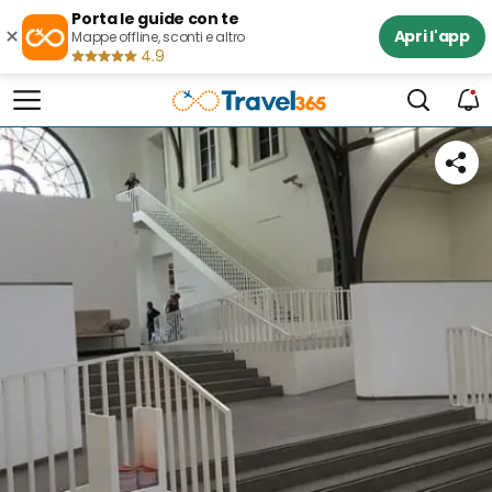
Porta le guide con te
×
Apri l'app
Mappe offline, sconti e altro
4.9