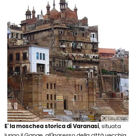
Foto di Man.
E' la moschea storica di Varanasi
, situata
lungo il Gange, all'ingresso della città vecchia,