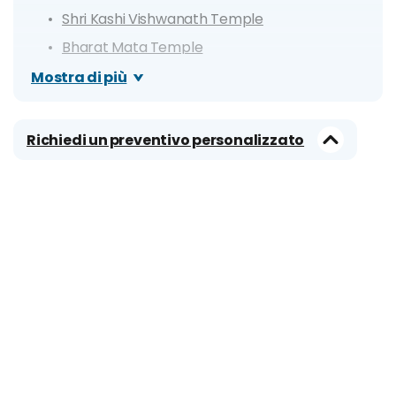
Shri Kashi Vishwanath Temple
Bharat Mata Temple
Nepali Kathwala Temple
Mostra di più
Shri Durga Temple
Richiedi un preventivo personalizzato
Cosa fare a Varanasi
Itinerario di 1 giorno
Itinerario di 3 giorni
Giorno 1
Giorno 2
Giorno 3
Viaggiare informati: info utili
Quando andare? Info su clima e periodo
migliore