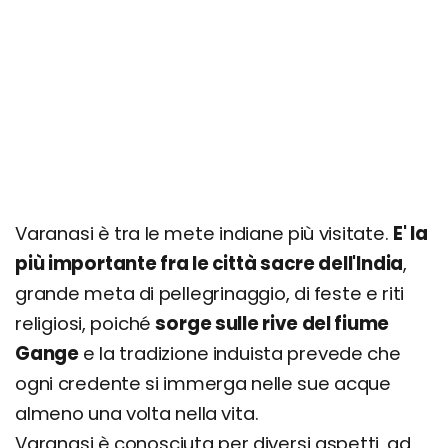
Dove si trova e come arrivare
Come muoversi
Organizza il tuo soggiorno a Varanasi: prezzi,
offerte e consigli
Richiedi un preventivo personalizzato
Varanasi è tra le mete indiane più visitate.
E' la
più importante fra le città sacre dell'India
,
grande meta di pellegrinaggio, di feste e riti
religiosi, poiché
sorge sulle rive del fiume
Gange
e la tradizione induista prevede che
ogni credente si immerga nelle sue acque
almeno una volta nella vita.
Varanasi è conosciuta per diversi aspetti, ad