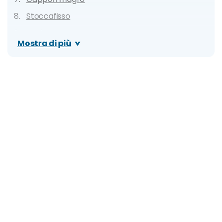
Stoccafisso
Panissa
Mostra di più
Farinata
Dove mangiare a Genova: ristoranti economici,
locali tipici e street food