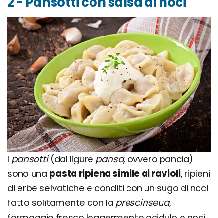
2 - Pansotti con salsa di noci
I
pansotti
(dal ligure
pansa
, ovvero pancia)
sono una
pasta ripiena simile ai ravioli
, ripieni
di erbe selvatiche e conditi con un sugo di noci
fatto solitamente con la
prescinseua
,
formaggio fresco leggermente acidulo e noci