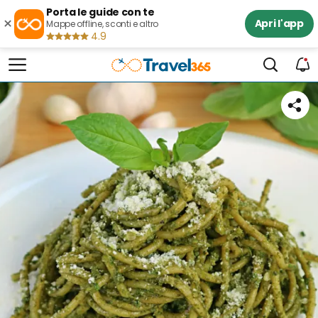
Porta le guide con te
×
Apri l'app
Mappe offline, sconti e altro
4.9