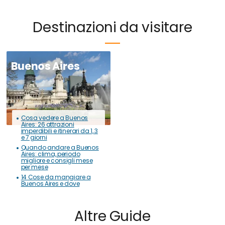
Destinazioni da visitare
Buenos Aires
Cosa vedere a Buenos
Aires: 26 attrazioni
imperdibili e itinerari da 1, 3
e 7 giorni
Quando andare a Buenos
Aires: clima, periodo
migliore e consigli mese
per mese
14 Cose da mangiare a
Buenos Aires e dove
Altre Guide