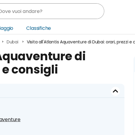
Viaggio
Classifiche
Dubai
Visita all'Atlantis Aquaventure di Dubai: orari, prezzi e 
nia
 Aquaventure di
ica Centrale
 e consigli
o Oriente
uaventure