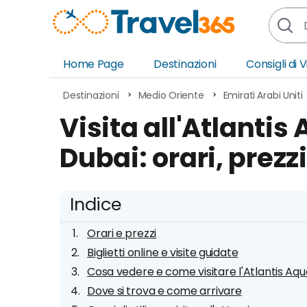
Home Page
Destinazioni
Consigli di 
Africa
Asia
Destinazioni
Medio Oriente
Emirati Arabi Uniti
Europa
Ocea
Visita all'Atlantis
Nord America
Amer
Dubai: orari, prezzi
Sud America
Medi
Indice
Orari e prezzi
Biglietti online e visite guidate
Cosa vedere e come visitare l'Atlantis Aq
Dove si trova e come arrivare