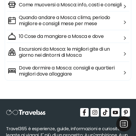
Come muoversi a Mosca: info, costi e consigli
Quando andare a Mosca: clima, periodo
migliore e consigli mese per mese
10 Cose da mangiare a Mosca e dove
Escursioni da Mosca: le migliori gite di un
giorno nei dintorni di Mosca
Dove dormire a Mosca: consigli e quartieri
migliori dove alloggiare
Travel365 è esperienze, guide, informazioni e curiosità
legate ai viaggi. E' più di un progetto: è un'ambizione, è un