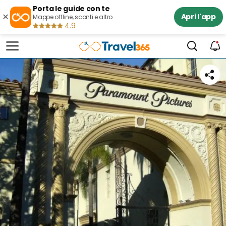
Porta le guide con te
×
Apri l'app
Mappe offline, sconti e altro
4.9