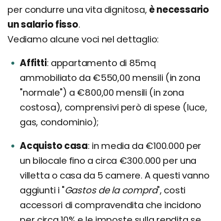
per condurre una vita dignitosa,
è necessario
un salario fisso
.
Vediamo alcune voci nel dettaglio:
Affitti
appartamento di 85mq
ammobiliato da €550,00 mensili (in zona
"normale") a €800,00 mensili (in zona
costosa), comprensivi però di spese (luce,
gas, condominio);
Acquisto casa
in media da €100.000 per
un bilocale fino a circa €300.000 per una
villetta o casa da 5 camere. A questi vanno
aggiunti i "
Gastos de la compra
", costi
accessori di compravendita che incidono
per circa 10% e le imposte sulla rendita se