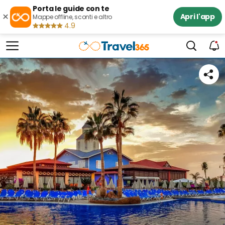
Porta le guide con te
×
Apri l'app
Mappe offline, sconti e altro
4.9