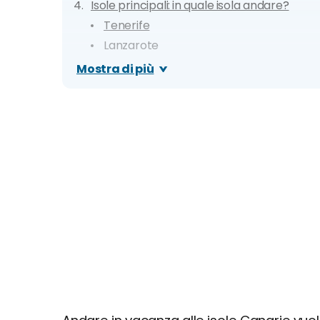
Isole principali: in quale isola andare?
Tenerife
Lanzarote
Gran Canaria
Mostra di più
Fuerteventura
La Palma
Cosa vedere: spiagge e luoghi di interesse
Papagayo
La Gomera
Parco Nazionale della Caldera de Tabur
Mirador de Las Playas
Parco Nazionale Timanfaya di Lanzarot
El Hierro
Garachico
Los Organos
Santa Cruz de Tenerife