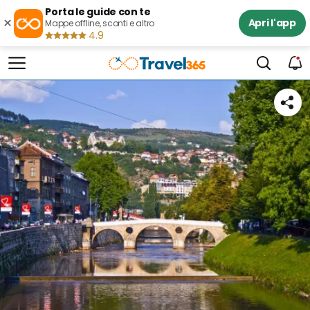
Porta le guide con te
×
Apri l'app
Mappe offline, sconti e altro
4.9