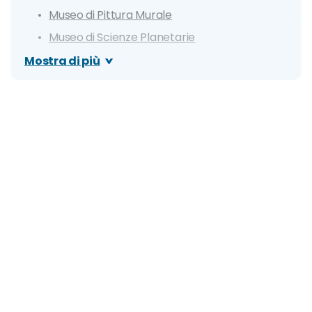
Museo di Pittura Murale
Museo di Scienze Planetarie
Castello dell'Imperatore
Mostra di più
Palazzo Datini
Itinerario di un giorno a Prato
Dove mangiare a Prato
Cosa fare la sera: zone della movida e migliori
locali
Organizza il tuo soggiorno a Prato: info e consigli
utili