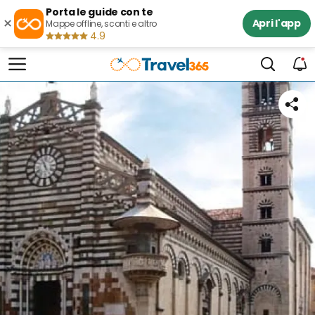
Porta le guide con te
×
Apri l'app
Mappe offline, sconti e altro
4.9