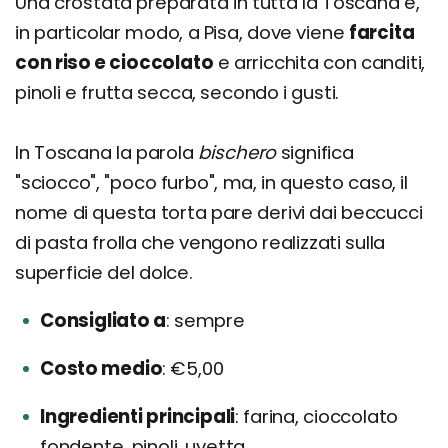
Una crostata preparata in tutta la Toscana e,
in particolar modo, a Pisa, dove viene
farcita
con riso e cioccolato
e arricchita con canditi,
pinoli e frutta secca, secondo i gusti.
In Toscana la parola
bischero
significa
"sciocco", "poco furbo", ma, in questo caso, il
nome di questa torta pare derivi dai beccucci
di pasta frolla che vengono realizzati sulla
superficie del dolce.
Consigliato a
sempre
Costo medio
€5,00
Ingredienti principali
farina, cioccolato
fondente, pinoli, uvetta