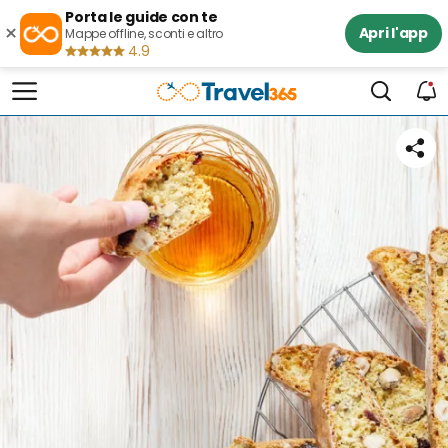
Porta le guide con te
×
Apri l'app
Mappe offline, sconti e altro
4.9