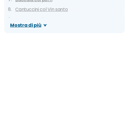
Cantuccini col Vin santo
Castagnaccio
Mostra di più
Torta co' bischeri
Dove mangiare a Pisa: ristoranti economici,
locali tipici e street food