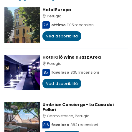
Hotel Europa
Perugia
7,6
ottimo
1105 recensioni
Vedi disponibilità
Hotel Giò Wine e Jazz Area
Perugia
8,7
favoloso
3351 recensioni
Vedi disponibilità
Umbrian Concierge - La Casa dei
Pellari
Centro storico, Perugia
8,6
favoloso
382 recensioni