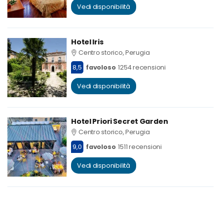
Vedi disponibilità
Hotel Iris
Centro storico, Perugia
8,5
favoloso
1254 recensioni
Vedi disponibilità
Hotel Priori Secret Garden
Centro storico, Perugia
9,0
favoloso
1511 recensioni
Vedi disponibilità