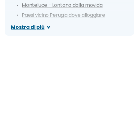
Monteluce - Lontano dalla movida
Paesi vicino Perugia dove alloggiare
Perugia è sicura? Ecco le zone da evitare
Mostra di più
Mappa dei prezzi degli alloggi di Perugia