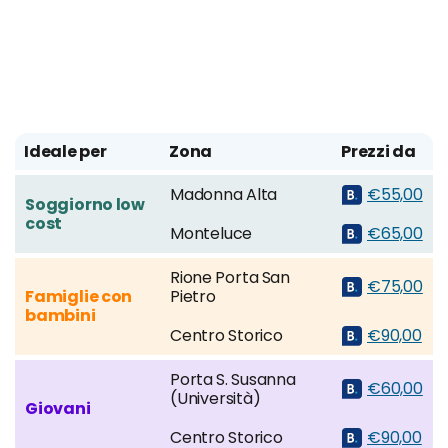
Ideale per
Zona
Prezzi da
Madonna Alta
€55,00
Soggiorno low
cost
Monteluce
€65,00
Rione Porta San
€75,00
Famiglie con
Pietro
bambini
Centro Storico
€90,00
Porta S. Susanna
€60,00
(Università)
Giovani
Centro Storico
€90,00