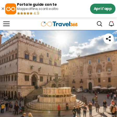
Porta le guide con te
×
Apri l'app
Mappe offline, sconti e altro
4.9