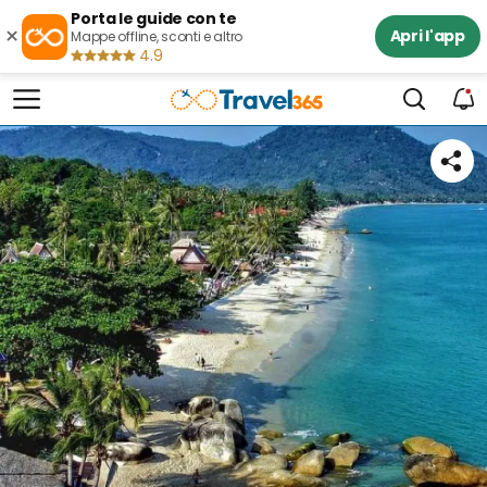
Porta le guide con te
×
Apri l'app
Mappe offline, sconti e altro
4.9