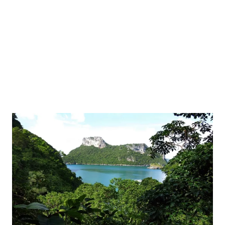
Itinerario di 3 giorni
Giorno 1
Giorno 2
Giorno 3
Cosa fare la sera: vita notturna e locali
consigliati
Quanto costa una vacanza a Koh Samui?
Richiedi un preventivo personalizzato