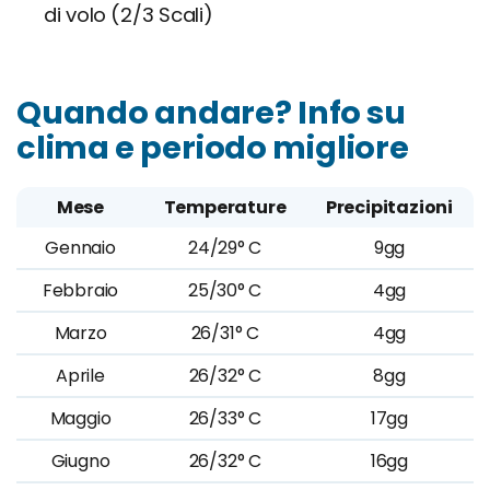
di volo (2/3 Scali)
Quando andare? Info su
clima e periodo migliore
Mese
Temperature
Precipitazioni
Gennaio
24/29° C
9gg
Febbraio
25/30° C
4gg
Marzo
26/31° C
4gg
Aprile
26/32° C
8gg
Maggio
26/33° C
17gg
Giugno
26/32° C
16gg