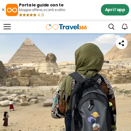
Porta le guide con te
×
Apri l'app
Mappe offline, sconti e altro
4.9