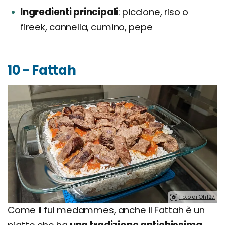
Ingredienti principali
piccione, riso o
fireek, cannella, cumino, pepe
10 - Fattah
Foto di Oh127.
Come il ful medammes, anche il Fattah è un