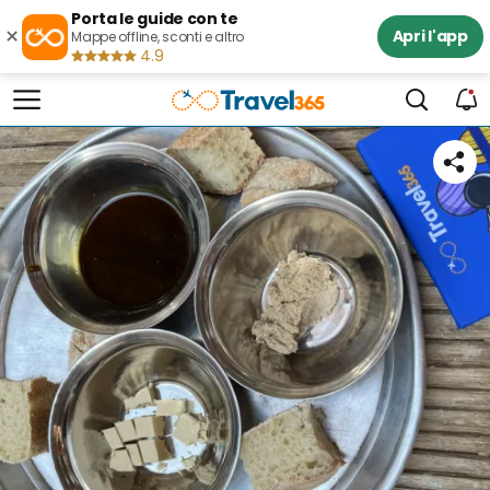
Porta le guide con te
×
Apri l'app
Mappe offline, sconti e altro
4.9