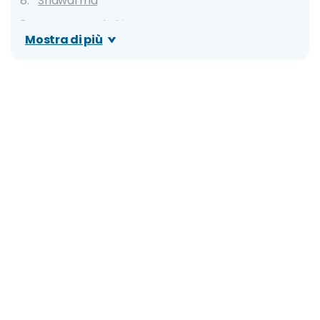
Shawarma
Hamam mahshi
Mostra di più
Fattah
Basbousa
Tè al Karkadè
Dove mangiare a Il Cairo: migliori ristoranti,
locali tipici e street food