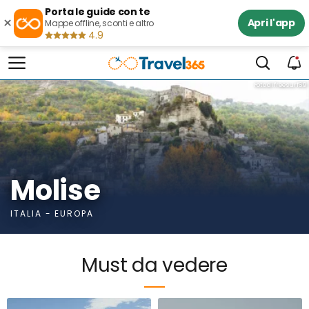
Porta le guide con te
×
Apri l'app
Mappe offline, sconti e altro
4.9
Foto di freesurf69
Molise
ITALIA - EUROPA
Must da vedere