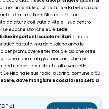
a piccola città
riesce a sorprendere quanti si
uoi monumenti, le architetture e la bellezza del
ri s.l.m. tra i fiumi Biferno e Fortore,
ta da alture coltivate a vite e il suo centro
verse epoche storiche ed è
sede
 di due importanti scuole militari
. L'intera
ristica battuta, ma da qualche anno le
do per promuovere il territorio e ciò che offre,
gersene sono stati gli americani, che qui
ri e casali per ristrutturali e venirci in
 De Niro ha le sue radici a Larino, comune a 50
dere, dove mangiare e cosa fare la sera a
PDF di