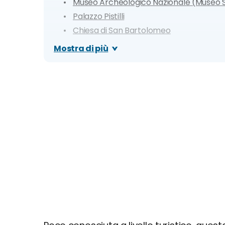
Museo Archeologico Nazionale (Museo S
Palazzo Pistilli
Chiesa di San Bartolomeo
Villa De Capoa
Mostra di più
Castello Carafa di Ferrazzano
Anfiteatro Romano di Larino
Chiesa di San Giorgio
Teatro Romano di Saepinum
Itinerario di un giorno a Campobasso
Dove mangiare a Campobasso
Cosa fare la sera: zone della movida e migli
Organizza il tuo soggiorno a Campobasso: inf