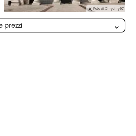
Foto di Chrychry97.
e prezzi