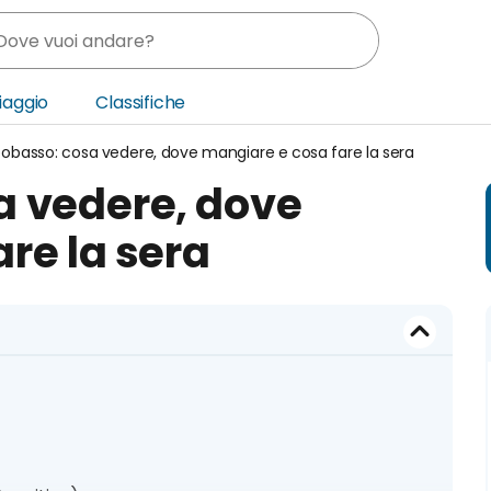
Viaggio
Classifiche
basso: cosa vedere, dove mangiare e cosa fare la sera
nia
 vedere, dove
ica Centrale
re la sera
o Oriente