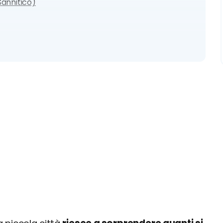
annitico)
ori locali
o e consigli utili