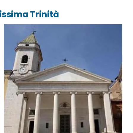
issima Trinità
l