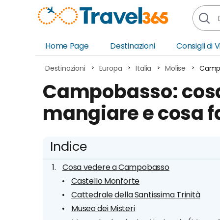
Home Page
Destinazioni
Consigli di 
Africa
Asia
Destinazioni
Europa
Italia
Molise
Campo
Europa
Ocea
Campobasso: cosa
Nord America
Amer
mangiare e cosa fa
Sud America
Medi
Indice
Cosa vedere a Campobasso
Castello Monforte
Cattedrale della Santissima Trinità
Museo dei Misteri