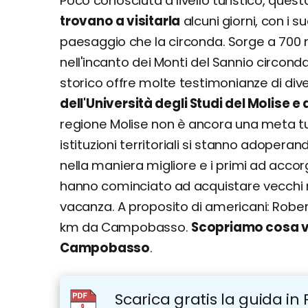
Poco conosciuta a livello turistico, quest
trovano a visitarla
alcuni giorni, con i s
paesaggio che la circonda. Sorge a 700 met
nell'incanto dei Monti del Sannio circonda
storico offre molte testimonianze di di
dell'Università degli Studi del Molise e
regione Molise non è ancora una meta tu
istituzioni territoriali si stanno adoperan
nella maniera migliore e i primi ad accor
hanno cominciato ad acquistare vecchi rude
vacanza. A proposito di americani: Robert
km da Campobasso.
Scopriamo cosa ve
Campobasso
.
Scarica gratis la guida in 