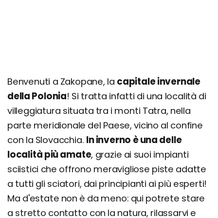
Cosa fare la sera: zone della movida e i migliori
locali
Quando andare? Info su clima e periodo
migliore
Organizza il tuo soggiorno a Zakopane: info e
consigli utili
Benvenuti a Zakopane, la
capitale invernale
della Polonia
! Si tratta infatti di una località di
Viaggiare informati: info utili
villeggiatura situata tra i monti Tatra, nella
parte meridionale del Paese, vicino al confine
con la Slovacchia.
In inverno è una delle
località più amate
, grazie ai suoi impianti
sciistici che offrono meravigliose piste adatte
a tutti gli sciatori, dai principianti ai più esperti!
Ma d'estate non è da meno: qui potrete stare
a stretto contatto con la natura, rilassarvi e