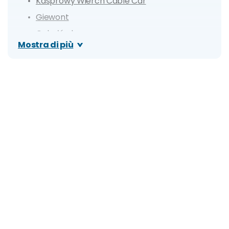
Kasprowy Wierch Cable Car
Giewont
Gubałówka
Mostra di più
Kasprowy Wierch
Wielka Krokiew
Adventure Park Gubałówka
Aqua Park Zakopane
Itinerario di un giorno
Itinerario di 3 giorni
Giorno 1
Giorno 2
Giorno 3
Dove mangiare a Zakopane e cosa: specialità e i
migliori ristoranti