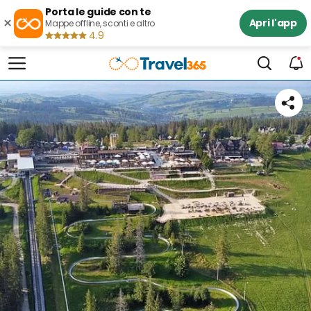
Porta le guide con te
×
Apri l'app
Mappe offline, sconti e altro
4.9