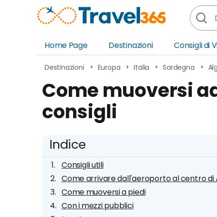
Home Page
Destinazioni
Consigli di 
Africa
Asia
Destinazioni
Europa
Italia
Sardegna
Al
Europa
Ocea
Come muoversi ad A
Nord America
Amer
consigli
Sud America
Medi
Indice
Consigli utili
Come arrivare dall'aeroporto al centro di
Come muoversi a piedi
Con i mezzi pubblici