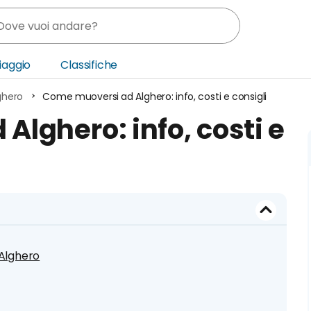
Viaggio
Classifiche
ghero
Come muoversi ad Alghero: info, costi e consigli
nia
lghero: info, costi e
ica Centrale
o Oriente
 Alghero