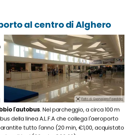
orto al centro di Alghero
m
Foto di Gianpiero Faedda.
l
bio l'autobus
. Nel parcheggio, a circa 100 m
bus della linea A.L.F.A che collega l'aeroporto
arantite tutto l'anno (20 min, €1,00, acquistato