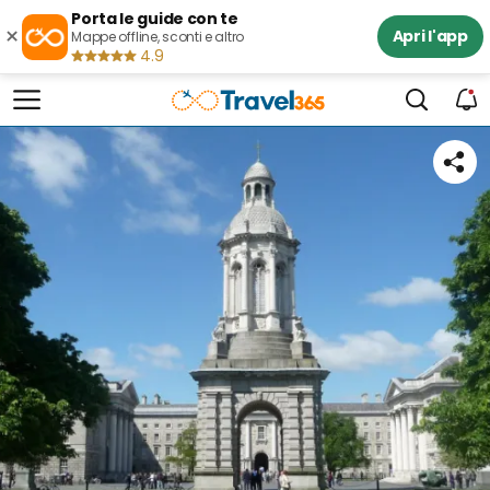
Porta le guide con te
×
Apri l'app
Mappe offline, sconti e altro
4.9