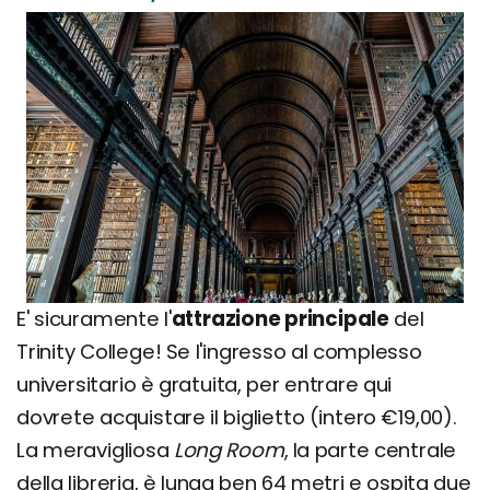
E' sicuramente l'
attrazione principale
del
Trinity College! Se l'ingresso al complesso
universitario è gratuita, per entrare qui
dovrete acquistare il biglietto (intero €19,00).
La meravigliosa
Long Room
, la parte centrale
della libreria, è lunga ben 64 metri e ospita due