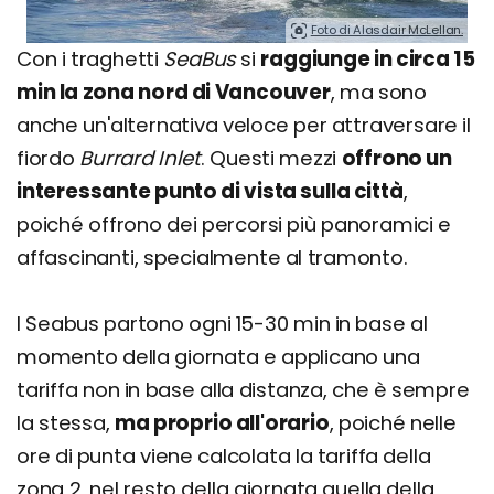
Foto di Alasdair McLellan.
Con i traghetti
SeaBus
si
raggiunge in circa 15
min la zona nord di Vancouver
, ma sono
anche un'alternativa veloce per attraversare il
fiordo
Burrard Inlet
. Questi mezzi
offrono un
interessante punto di vista sulla città
,
poiché offrono dei percorsi più panoramici e
affascinanti, specialmente al tramonto.
I Seabus partono ogni 15-30 min in base al
momento della giornata e applicano una
tariffa non in base alla distanza, che è sempre
la stessa,
ma proprio all'orario
, poiché nelle
ore di punta viene calcolata la tariffa della
zona 2, nel resto della giornata quella della