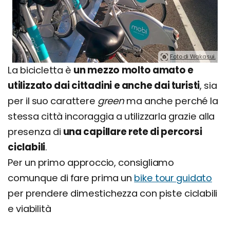
Foto di Wakasui.
La bicicletta è
un mezzo molto amato e
utilizzato dai cittadini e anche dai turisti
, sia
per il suo carattere
green
ma anche perché la
stessa città incoraggia a utilizzarla grazie alla
presenza di
una capillare rete di percorsi
ciclabili
.
Per un primo approccio, consigliamo
comunque di fare prima un
bike tour guidato
per prendere dimestichezza con piste ciclabili
e viabilità