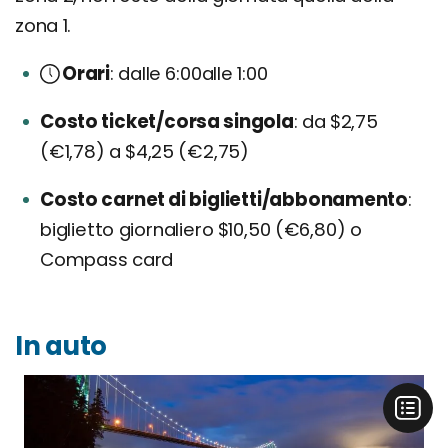
zona 1.
Orari
dalle 6:00alle 1:00
Costo ticket/corsa singola
da $2,75
(€1,78) a $4,25 (€2,75)
Costo carnet di biglietti/abbonamento
biglietto giornaliero $10,50 (€6,80) o
Compass card
In auto