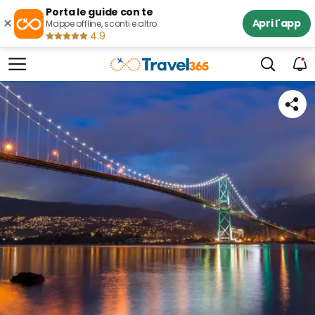
Porta le guide con te
×
Apri l'app
Mappe offline, sconti e altro
4.9