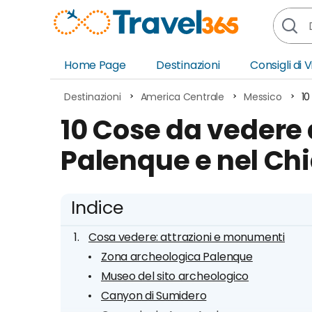
Home Page
Destinazioni
Consigli di 
Africa
Asia
Destinazioni
America Centrale
Messico
10
Europa
Ocea
10 Cose da vedere
Nord America
Amer
Palenque e nel Ch
Sud America
Medi
Indice
Cosa vedere: attrazioni e monumenti
Zona archeologica Palenque
Museo del sito archeologico
Canyon di Sumidero