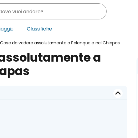
Viaggio
Classifiche
 Cose da vedere assolutamente a Palenque e nel Chiapas
nia
 assolutamente a
ica Centrale
iapas
o Oriente