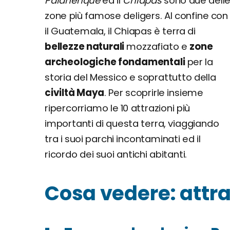
Palanenque
ed il
Chiapas
sono due dell
zone più famose deligers. Al confine con
il Guatemala, il Chiapas è terra di
bellezze naturali
mozzafiato e
zone
archeologiche fondamentali
per la
storia del Messico e soprattutto della
civiltà Maya
. Per scoprirle insieme
ripercorriamo le 10 attrazioni più
importanti di questa terra, viaggiando
tra i suoi parchi incontaminati ed il
ricordo dei suoi antichi abitanti.
Cosa vedere: attr