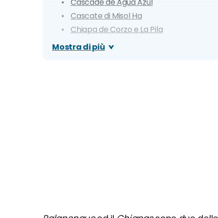
Cascade de Agua Azul
Cascate di Misol Ha
Chiapa de Corzo e La Pila
San Cristobal de Las Casas
Mostra di più
Bonampak
Parque Nacional Lagunas de Montebell
Yaxchilán
Organizza il tuo soggiorno: Hotel e Tour