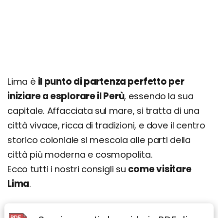
Escursioni nei dintorni
Complesso archeologico di Pachacamac
Riserva Nazionale di Lachay e Rovine di Caral
Isole Ballestas e Riserva Nazionale di Paracas
Oasi di Huacachina e dune di Ica
Lima è
il punto di partenza perfetto per
Linee di Nazca
iniziare a esplorare il Perù
, essendo la sua
capitale. Affacciata sul mare, si tratta di una
Itinerario di 1 giorno
città vivace, ricca di tradizioni, e dove il centro
Itinerario di 3 giorni
storico coloniale si mescola alle parti della
Giorno 1
città più moderna e cosmopolita.
Giorno 2
Ecco tutti i nostri consigli su
come visitare
Giorno 3
Lima
.
Dove si trova e come arrivare
Come muoversi