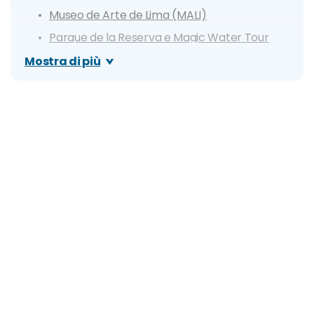
Museo de Arte de Lima (MALI)
Parque de la Reserva e Magic Water Tour
Mercado Central
Mostra di più
Miraflores
Parque del Amor
Museo de Sitio Huaca Pucllana
Barranco e Puente de los Suspiros
Museo Pedro de Osma
El Parque De Las Leyendas
Bajada de Baños
Mercado de Surquillo
Parque Kennedy
Basilica e Convento di Santo Domingo
Cosa fare a Lima