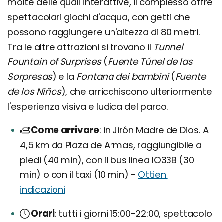
molte delle quali interattive, il complesso offre
spettacolari giochi d'acqua, con getti che
possono raggiungere un'altezza di 80 metri.
Tra le altre attrazioni si trovano il
Tunnel
Fountain of Surprises
(
Fuente Túnel de las
Sorpresas
) e la
Fontana dei bambini
(
Fuente
de los Niños
), che arricchiscono ulteriormente
l'esperienza visiva e ludica del parco.
Come arrivare
in Jirón Madre de Dios. A
4,5 km da Plaza de Armas, raggiungibile a
piedi (40 min), con il bus linea IO33B (30
min) o con il taxi (10 min) -
Ottieni
indicazioni
Orari
tutti i giorni 15:00-22:00, spettacolo