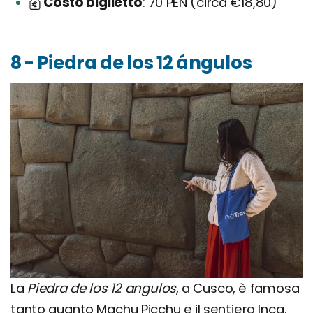
Costo biglietto
70 PEN (circa €18,80)
8 - Piedra de los 12 ángulos
La
Piedra de los 12 angulos
, a Cusco, è famosa
tanto quanto Machu Picchu e il sentiero Inca.