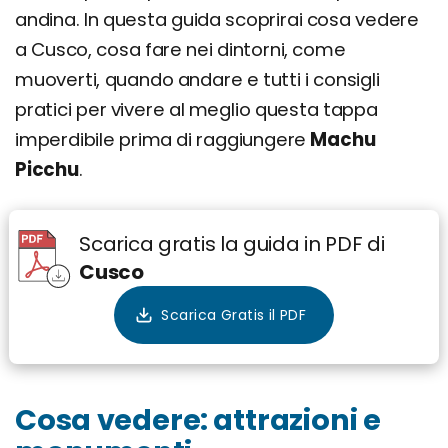
andina. In questa guida scoprirai cosa vedere
Itinerario di 3 giorni
a Cusco, cosa fare nei dintorni, come
Giorno 1
muoverti, quando andare e tutti i consigli
Giorno 2
pratici per vivere al meglio questa tappa
Giorno 3
imperdibile prima di raggiungere
Machu
Picchu
.
Dove si trova e come arrivare
Come muoversi
Scarica gratis la guida in PDF di
Cosa si mangia a Cusco: Piatti e ricette
Cusco
tradizionali
Cuy Chactado
Rocoto Relleno
Chiri Uchu
Lomo Saltado
Cosa vedere: attrazioni e
Chicha Morada