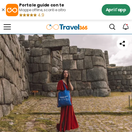
Porta le guide con te
×
Apri l'app
Mappe offline, sconti e altro
4.9