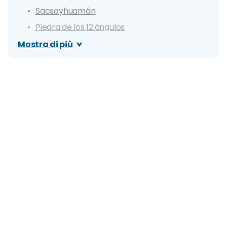
Sacsayhuamán
Piedra de los 12 ángulos
Quartiere di San Blas
Mostra di più
Mirador San Blas
Mirador desde el Cristo Blanco
Mirador San Cristóbal
Plaza Tricentenario
Acquedotto Coloniale Sapantiana
Pukapukara
Tambomachay
Q'enqo
Museo di Arte Precolombiana (MAP)
Museo d'Arte Religiosa del Convento di Santa
Catalina