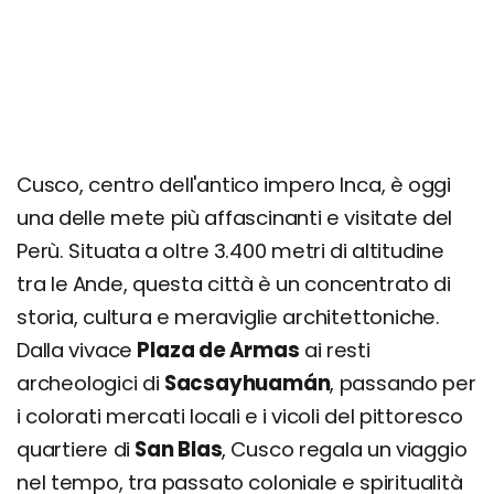
Tempio della Luna e Laqo
Centro Qosqo de Arte Nativo
Chiesa di Santo Domingo e Convento de
Santo Domingo
Escursioni nei dintorni
Cusco, centro dell'antico impero Inca, è oggi
Machu Picchu
una delle mete più affascinanti e visitate del
Montaña de los 7 colores
Perù. Situata a oltre 3.400 metri di altitudine
Valle Sacra degli Incas
tra le Ande, questa città è un concentrato di
Saline di Maras e Terrazze di Moray
storia, cultura e meraviglie architettoniche.
Laguna Humantay
Dalla vivace
Plaza de Armas
ai resti
Ollantaytambo
archeologici di
Sacsayhuamán
, passando per
Villaggio di Pisac
i colorati mercati locali e i vicoli del pittoresco
Escursione ai 7 Laghi di Ausangate
quartiere di
San Blas
, Cusco regala un viaggio
nel tempo, tra passato coloniale e spiritualità
Itinerario di 1 giorno