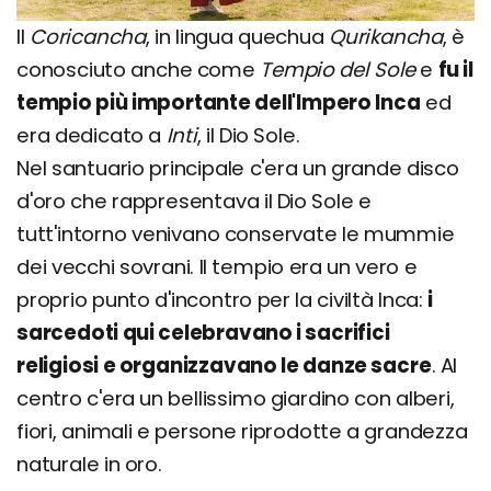
Il
Coricancha
, in lingua quechua
Qurikancha
, è
conosciuto anche come
Tempio del Sole
e
fu il
tempio più importante dell'Impero Inca
ed
era dedicato a
Inti
, il Dio Sole.
Nel santuario principale c'era un grande disco
d'oro che rappresentava il Dio Sole e
tutt'intorno venivano conservate le mummie
dei vecchi sovrani. Il tempio era un vero e
proprio punto d'incontro per la civiltà Inca:
i
sarcedoti qui celebravano i sacrifici
religiosi e organizzavano le danze sacre
. Al
centro c'era un bellissimo giardino con alberi,
fiori, animali e persone riprodotte a grandezza
naturale in oro.