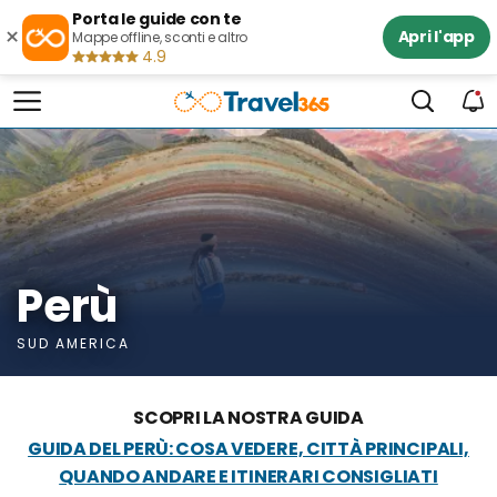
Porta le guide con te
×
Apri l'app
Mappe offline, sconti e altro
4.9
Perù
SUD AMERICA
SCOPRI LA NOSTRA GUIDA
GUIDA DEL PERÙ: COSA VEDERE, CITTÀ PRINCIPALI,
QUANDO ANDARE E ITINERARI CONSIGLIATI