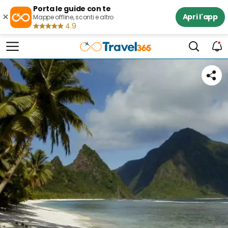
Porta le guide con te
×
Apri l'app
Mappe offline, sconti e altro
4.9