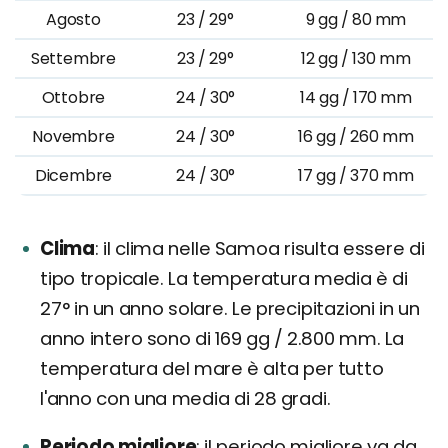
Agosto
23 / 29°
9 gg / 80 mm
Settembre
23 / 29°
12 gg / 130 mm
Ottobre
24 / 30°
14 gg / 170 mm
Novembre
24 / 30°
16 gg / 260 mm
Dicembre
24 / 30°
17 gg / 370 mm
Clima
il clima nelle Samoa risulta essere di
tipo tropicale. La temperatura media è di
27° in un anno solare. Le precipitazioni in un
anno intero sono di 169 gg / 2.800 mm. La
temperatura del mare è alta per tutto
l'anno con una media di 28 gradi.
Periodo migliore
il periodo migliore va da