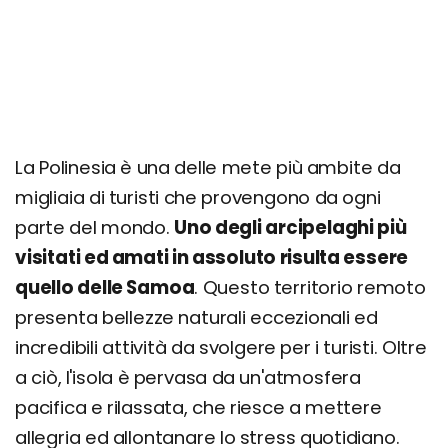
Itinerario di 15 giorni: Tesori di Upolu e Sava'i
Itinerario di 15 giorni: Meraviglie delle Samoa
Americane
Itinerario di 21 giorni: Arcipelago Samoano
Completo
Quanto costa una vacanza alle Samoa? Prezzi,
La Polinesia è una delle mete più ambite da
offerte e consigli
migliaia di turisti che provengono da ogni
parte del mondo.
Uno degli arcipelaghi più
visitati ed amati in assoluto risulta essere
quello delle Samoa
. Questo territorio remoto
presenta bellezze naturali eccezionali ed
incredibili attività da svolgere per i turisti. Oltre
a ciò, l'isola è pervasa da un'atmosfera
pacifica e rilassata, che riesce a mettere
allegria ed allontanare lo stress quotidiano.