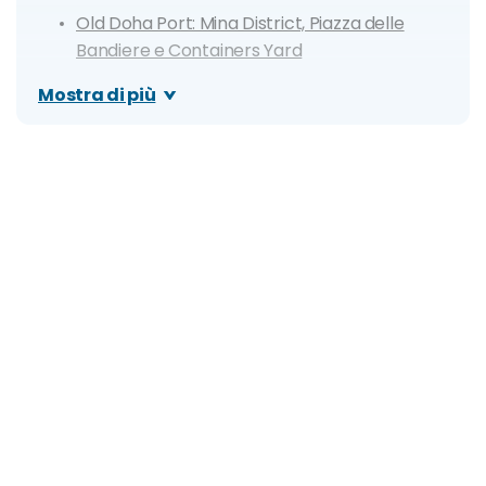
Old Doha Port: Mina District, Piazza delle
Bandiere e Containers Yard
Arab Museum of Modern Art
Mostra di più
Qatar National Library
Msheireb Museums
Katara Cultural Village
Galleria LaFayette e 21 High Street
The Pearl-Qatar e Qanat Quartier
Al Shaqab
Banana Island
Sheikh Faisal Bin Qassim Al Thani Museum
Doha Quest
Cosa fare a Doha
Itinerario di 1 giorno