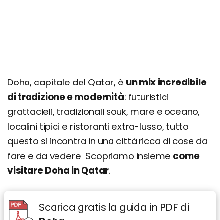
Itinerario di 3 giorni
Giorno 1
Giorno 2
Giorno 3
Doha, capitale del Qatar, è
un mix incredibile
Quando andare? Info su clima e periodo
migliore
di tradizione e modernità
: futuristici
grattacieli, tradizionali souk, mare e oceano,
Dove si trova e come arrivare
localini tipici e ristoranti extra-lusso, tutto
Come muoversi
questo si incontra in una città ricca di cose da
Organizza il tuo viaggio a Doha: prezzi, offerte e
fare e da vedere! Scopriamo insieme
come
consigli
visitare Doha in Qatar
.
Viaggiare informati: info utili
Scarica gratis la guida in PDF di