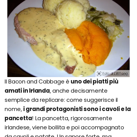
Foto di LWYang.
Il Bacon and Cabbage è
uno dei piatti più
amati in Irlanda
, anche decisamente
semplice da replicare: come suggerisce il
nome,
i grandi protagonisti sono i cavoli e la
pancetta
! La pancetta, rigorosamente
irlandese, viene bollita e poi accompagnato
da cavoli e patate. Un sapore forte, ma