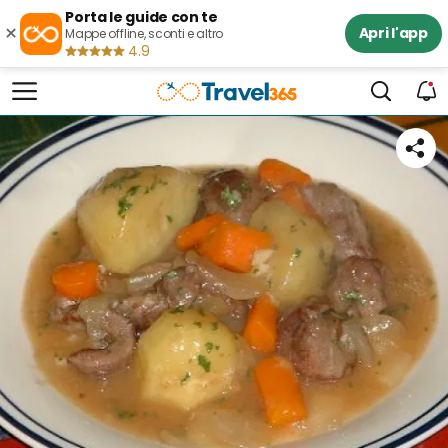
Porta le guide con te
×
Apri l'app
Mappe offline, sconti e altro
4.9