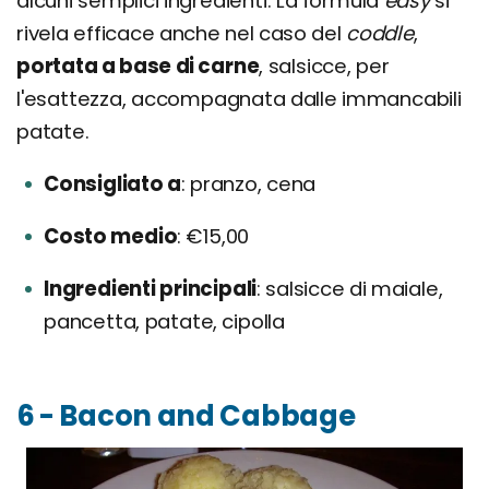
alcuni semplici ingredienti. La formula
easy
si
rivela efficace anche nel caso del
coddle
,
portata a base di carne
, salsicce, per
l'esattezza, accompagnata dalle immancabili
patate.
Consigliato a
pranzo, cena
Costo medio
€15,00
Ingredienti principali
salsicce di maiale,
pancetta, patate, cipolla
6 - Bacon and Cabbage