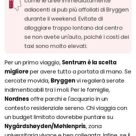
come le aree immediatamente
adiacenti ai pub più affollati di Bryggen
durante il weekend. Evitate di
alloggiare troppo lontano dal centro
se non avete un'auto, poiché i costi dei
taxi sono molto elevati.
Per un primo viaggio,
Sentrum è la scelta
migliore
per avere tutto a portata di mano. Se
cercate movida,
Bryggen
vi regalerà serate
indimenticabili tra i moli. Per le famiglie,
Nordnes
offre parchi e l'acquario in un
contesto residenziale sereno. Chi viaggia con
un budget limitato dovrebbe puntare su
Nygårdshøyden/Møhlenpris
, zona
universitaria vivace e ben collegata. Infine, se il