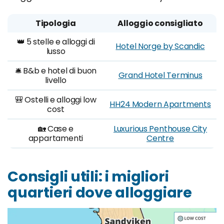
Tipologia
Alloggio consigliato
👑 5 stelle e alloggi di
Hotel Norge by Scandic
lusso
🛎️ B&b e hotel di buon
Grand Hotel Terminus
livello
🎒 Ostelli e alloggi low
HH24 Modern Apartments
cost
🏡 Case e
Luxurious Penthouse City
appartamenti
Centre
Consigli utili: i migliori
quartieri dove alloggiare