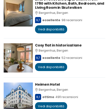
1780 with Kitchen, Bath, Bedroom, and
Living Room in Skuteviken
Bergenhus, Bergen
9,7
eccellente
98 recensioni
Vedi disponibilità
Cosy flat in historical lane
Bergenhus, Bergen
9,7
eccellente
52 recensioni
Vedi disponibilità
Heimen Hotel
Bergenhus, Bergen
8,1
ottimo
4911 recensioni
Vedi disponibilità