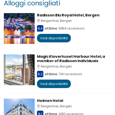
Alloggi consigliati
Radisson Blu Royal Hotel, Bergen
Bergenhus, Bergen
8,4
ottimo
8964 recensioni
Vedi disponibilità
Magic Kloverhuset Harbour Hotel, a
member of Radisson Individuals
Bergenhus, Bergen
8,2
ottimo
7141 recensioni
Vedi disponibilità
Heimen Hotel
Bergenhus, Bergen
8,1
ottimo
4910 recensioni