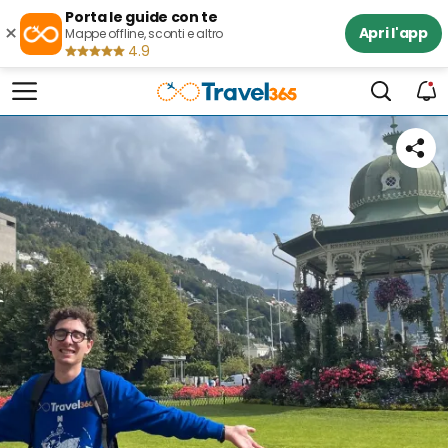
Porta le guide con te
×
Apri l'app
Mappe offline, sconti e altro
4.9