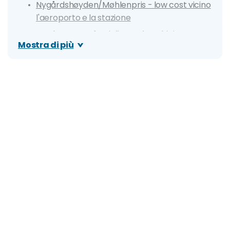
Nygårdshøyden/Møhlenpris - low cost vicino
l'aeroporto e la stazione
Nordnes - per famiglie con bambini
Mostra di più
Paesi vicino Bergen dove alloggiare
Mappa dei prezzi degli alloggi di Bergen