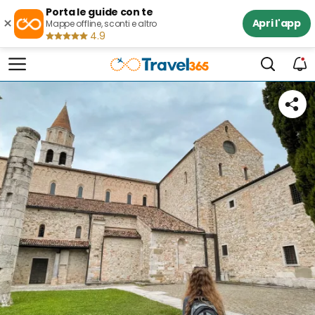
Porta le guide con te
×
Apri l'app
Mappe offline, sconti e altro
4.9