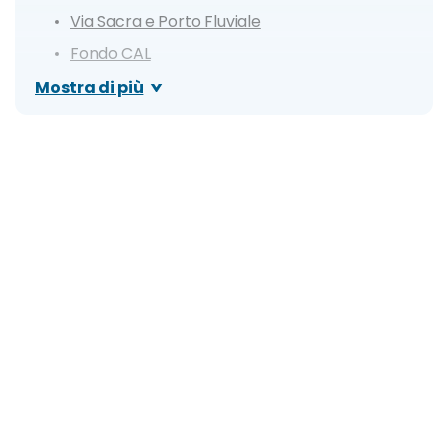
Via Sacra e Porto Fluviale
Fondo CAL
Domus e Palazzo Episcopale
Mostra di più
Palazzo Meizlik
Cimitero degli Eroi
Itinerario di un giorno ad Aquileia
Dove mangiare ad Aquileia: specialità e i migliori
ristoranti
Cosa fare la sera: le zone della movida e i
migliori locali di Aquileia