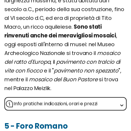
larghezza massima, è stata abitata dal I
secolo a.C., periodo della sua costruzione, fino
al VI secolo d.C, ed era di proprietà di Tito
Macro, un ricco aquileiese.
Sono stati
rinvenuti anche dei meravigliosi mosaici
,
oggi esposti all'interno di musei: nel Museo
Archeologico Nazionale si trovano il
mosaico
del ratto d'Europa
, il
pavimento con tralcio di
vite con fiocco
e il "
pavimento non spezzato
",
mentre il
mosaico del Buon Pastore
si trova
nel Palazzo Meizlik.
Info pratiche: indicazioni, orari e prezzi
5 - Foro Romano