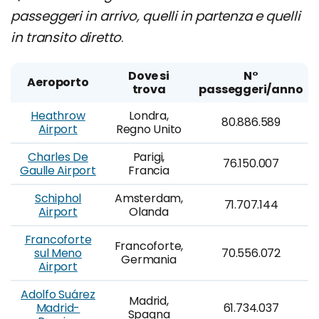
passeggeri in arrivo, quelli in partenza e quelli
in transito diretto
.
Dove si
N°
Aeroporto
trova
passeggeri/anno
Heathrow
Londra,
80.886.589
Airport
Regno Unito
Charles De
Parigi,
76.150.007
Gaulle Airport
Francia
Schiphol
Amsterdam,
71.707.144
Airport
Olanda
Francoforte
Francoforte,
sul Meno
70.556.072
Germania
Airport
Adolfo Suárez
Madrid,
Madrid-
61.734.037
Spagna