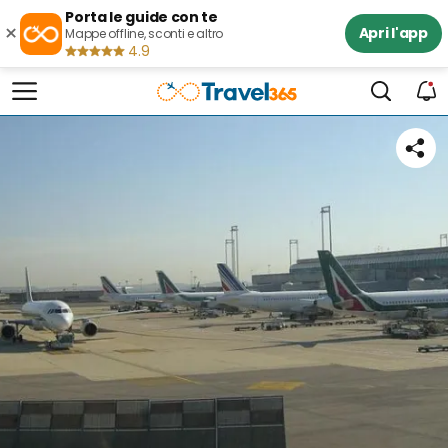
Porta le guide con te
×
Apri l'app
Mappe offline, sconti e altro
4.9