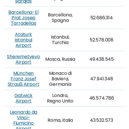
Barajas
Barcellona-El
Barcellona,
Prat Josep
52.686.314
Spagna
Tarradellas
Ataturk
Istanbul,
Istanbul
52.578.008
Turchia
Airport
Sheremetyevo
Mosca, Russia
49.438.545
Airport
München
Monaco di
Franz Josef
Baviera,
47.941.348
Strauß Airport
Germania
Gatwick
Londra,
46.574.786
Airport
Regno Unito
Leonardo da
Vinci-
Roma, Italia
43.532.573
Fiumicino
Airport