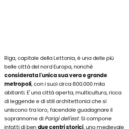
Corner House e KGB Museum
Centrs (Città Moderna)
Giorno 4
Escursione al Palazzo di Rundales
Giorno 5
Cesis, Sigulda e Castello di Turaida
Riga, capitale della Lettonia, è una delle più
belle città del nord Europa, nonchè
Giorno 6
considerata l'unica sua vera e grande
Escursione Valle di Abava
metropoli
, con i suoi circa 800.000 mila
Giorno 7
abitanti. E' una città aperta, multicultura, ricca
Escursione a Jurmala
di leggende e di stili architettonici che si
uniscono tra loro, facendole guadagnare il
Richiedi un preventivo personalizzato
soprannome di
Parigi dell'est
. Si compone
infatti di ben
due centri storici
, uno medievale