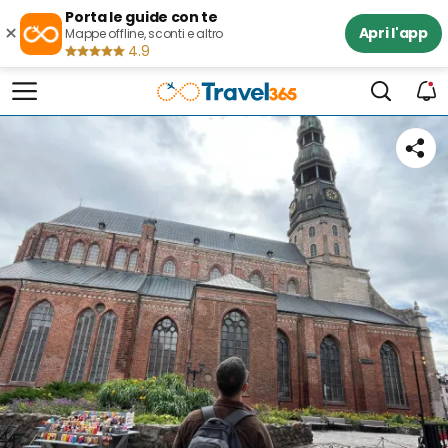
Porta le guide con te
×
Apri l'app
Mappe offline, sconti e altro
4.9