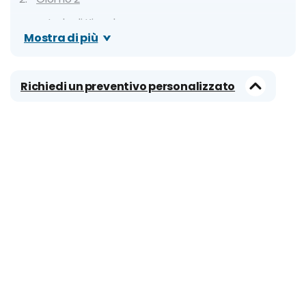
Isola di Kipsala
Mostra di più
Castello di Riga
I Tre Fratelli
Richiedi un preventivo personalizzato
Porta Svedese
Casa del Gatto
Torre delle Polveri
Statua di Rolando
Casa delle Teste Nere
Chiesa di San Pietro
Giorno 3
Piccola Mosca
Riga Ghetto and Holocaust in Latvia Museum
Mercato Centrale di Riga