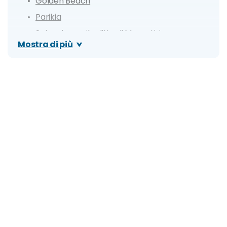
Golden Beach
Parikia
Spiaggia con il relitto di Monastiri
Mostra di più
Piscine naturali di Kolymbithres
Spiaggia di Krios
Parco Naturale di Paros
Spiaggia Marchello
Cosa fare a Paros: escursioni e tour
Itinerario di 1 giorno
Itinerario di 3 giorni
Giorno 1
Giorno 2
Giorno 3
Dove mangiare a Paros: i migliori ristoranti