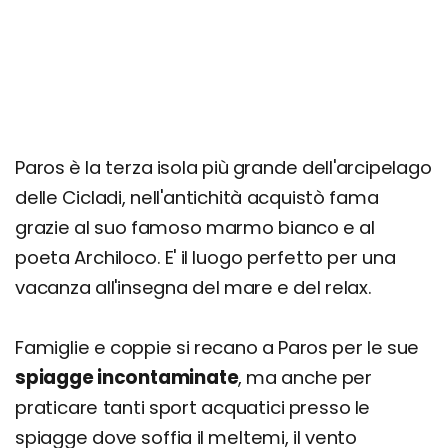
Cosa fare la sera: zone della movida e migliori
locali
Quanto costa una vacanza a Paros? Prezzi,
offerte e consigli
Paros è la terza isola più grande dell'arcipelago
delle Cicladi, nell'antichità acquistò fama
grazie al suo famoso marmo bianco e al
poeta Archiloco. E' il luogo perfetto per una
vacanza all'insegna del mare e del relax.
Famiglie e coppie si recano a Paros per le sue
spiagge incontaminate
, ma anche per
praticare tanti sport acquatici presso le
spiagge dove soffia il meltemi, il vento