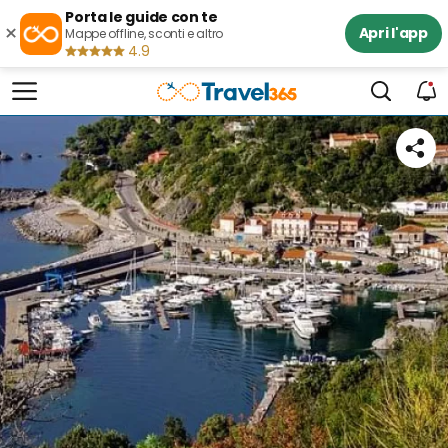
Porta le guide con te
×
Apri l'app
Mappe offline, sconti e altro
4.9