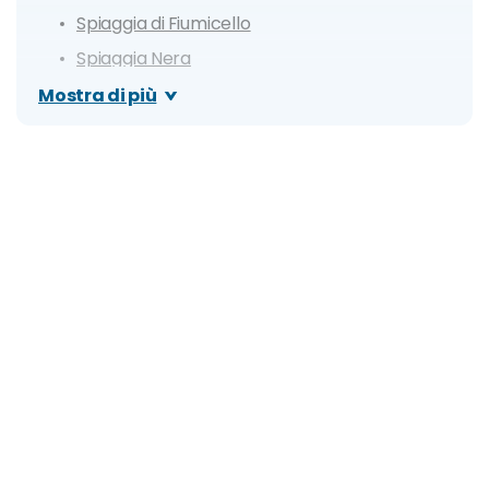
Spiaggia di Fiumicello
Spiaggia Nera
Spiaggia di Santa Teresa
Mostra di più
Grotte delle Meraviglie
Itinerario di un giorno a Maratea
Cosa si mangia a Maratea: Piatti e ricette
tradizionali
Salumi e formaggi lucani
Rascatielli con pomodori cruschi e mollica
Orecchiette alla maritata
Baccalà
Capitone allo spiedo
Alici a scapici
Ciaudedda