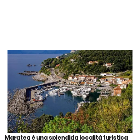
Mostaccioli
Zeppole
Dove mangiare a Maratea
Cosa fare la sera: zone della movida e migliori
locali
Organizza il tuo soggiorno a Maratea: info e
consigli utili
Maratea è una splendida località turistica