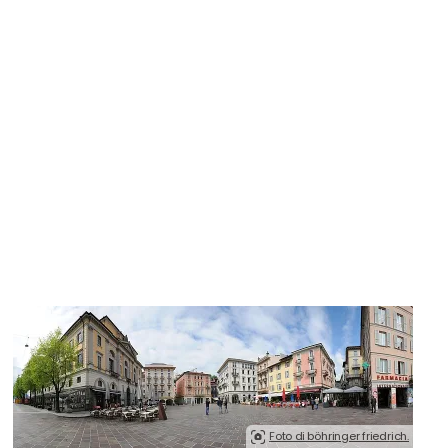
à
Foto di böhringer friedrich.