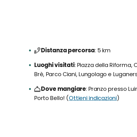
Distanza percorsa
5 km
Luoghi visitati
Piazza della Riforma, 
Brè, Parco Ciani, Lungolago e Luganer
Dove mangiare
Pranzo presso Luini
Porto Bello! (
Ottieni indicazioni
)