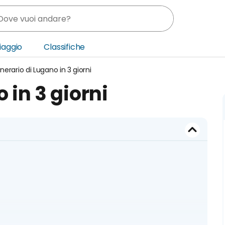
Viaggio
Classifiche
tinerario di Lugano in 3 giorni
nia
 in 3 giorni
ica Centrale
o Oriente