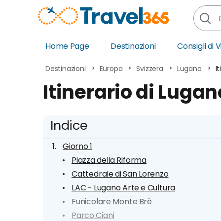
Home Page
Destinazioni
Consigli di 
Africa
Asia
Destinazioni
Europa
Svizzera
Lugano
I
Europa
Ocea
Itinerario di Lugano
Nord America
Amer
Sud America
Medi
Indice
Giorno 1
Piazza della Riforma
Cattedrale di San Lorenzo
LAC - Lugano Arte e Cultura
Funicolare Monte Brè
Parco Ciani