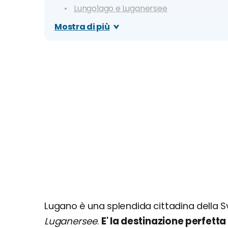
Lungolago e Luganersee
Giorno 2
Mostra di più
Swissminiatur
Monte San Salvatore
Giorno 3
Fabbrica di Cioccolato Alprose
Lido di Lugano
Lugano è una splendida cittadina della Sv
Luganersee
.
E' la destinazione perfett