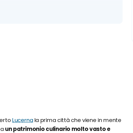
 locali tipici e street food
certo
Lucerna
la prima città che viene in mente
ta
un patrimonio culinario molto vasto e