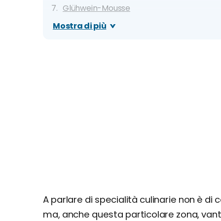
Glühwein-Mousse
I Bretzel
Mostra di più
Zuppa di zucca
La Forellen
Dove mangiare a Lucerna: migliori ristoranti,
A parlare di specialità culinarie non è di 
ma, anche questa particolare zona, van