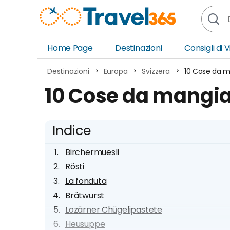
Home Page
Destinazioni
Consigli di 
Africa
Asia
Destinazioni
Europa
Svizzera
10 Cose da m
Europa
Ocea
10 Cose da mangia
Nord America
Amer
Sud America
Medi
Indice
Birchermuesli
Rösti
La fonduta
Brätwurst
Lozärner Chügelipastete
Heusuppe