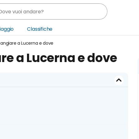
Viaggio
Classifiche
angiare a Lucerna e dove
nia
re a Lucerna e dove
ica Centrale
o Oriente