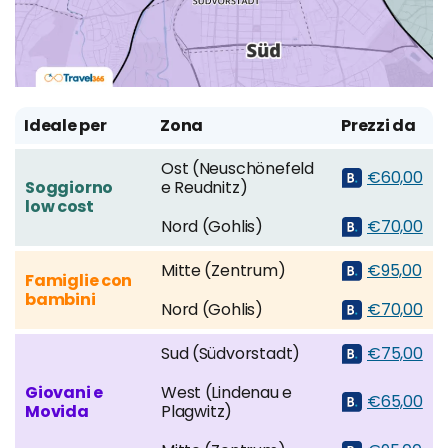
Ideale per
Zona
Prezzi da
Ost (Neuschönefeld
€60,00
Soggiorno
e Reudnitz)
low cost
Nord (Gohlis)
€70,00
Mitte (Zentrum)
€95,00
Famiglie con
bambini
Nord (Gohlis)
€70,00
Sud (Südvorstadt)
€75,00
Giovani e
West (Lindenau e
€65,00
Movida
Plagwitz)