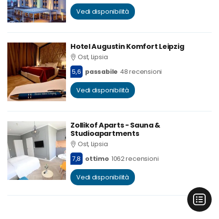
Vedi disponibilità
Hotel Augustin Komfort Leipzig
Ost, Lipsia
5,6
passabile
48 recensioni
Vedi disponibilità
Zollikof Aparts - Sauna &
Studioapartments
Ost, Lipsia
7,8
ottimo
1062 recensioni
Vedi disponibilità