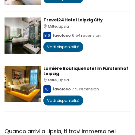
Travel24 Hotel Leipzig City
Mitte, Lipsia
8,6
favoloso
6154 recensioni
Vedi disponibilità
Lumière Boutiquehotel im Fürstenhof
Leipzig
Mitte, Lipsia
9,1
favoloso
773 recensioni
Vedi disponibilità
Quando arrivi a Lipsia, ti trovi immerso nel