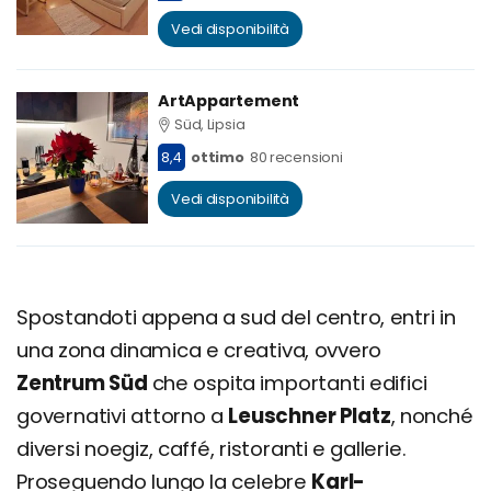
Vedi disponibilità
ArtAppartement
Süd, Lipsia
8,4
ottimo
80 recensioni
Vedi disponibilità
Spostandoti appena a sud del centro, entri in
una zona dinamica e creativa, ovvero
Zentrum Süd
che ospita importanti edifici
governativi attorno a
Leuschner Platz
, nonché
diversi noegiz, caffé, ristoranti e gallerie.
Proseguendo lungo la celebre
Karl-