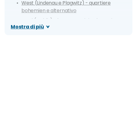
West (Lindenau e Plagwitz) - quartiere
bohemien e alternativo
Nord (Gohlis) - low cost e vicino la stazione
Mostra di più
Paesi vicino Lipsia dove alloggiare
Mappa dei prezzi degli alloggi di Lipsia