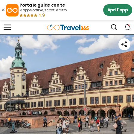
Porta le guide con te
×
Apri l'app
Mappe offline, sconti e altro
4.9