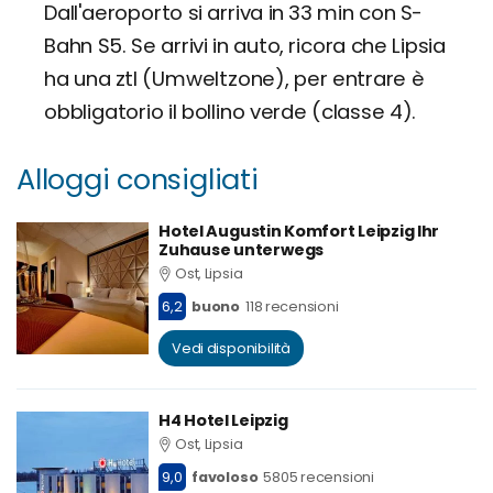
Dall'aeroporto si arriva in 33 min con S-
Bahn S5. Se arrivi in auto, ricora che Lipsia
ha una ztl (Umweltzone), per entrare è
obbligatorio il bollino verde (classe 4).
Alloggi consigliati
Hotel Augustin Komfort Leipzig Ihr
Zuhause unterwegs
Ost, Lipsia
6,2
buono
118 recensioni
Vedi disponibilità
H4 Hotel Leipzig
Ost, Lipsia
9,0
favoloso
5805 recensioni