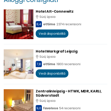
Hotel Alt-Connewitz
Süd, Lipsia
8,4
ottimo
2374 recensioni
Vedi disponibilità
Hotel Markgraf Leipzig
Süd, Lipsia
7,8
ottimo
1900 recensioni
Vedi disponibilità
Zentralinleipzig - HTWK, MDR, KARLI,
Südvorstadt
Süd, Lipsia
9,0
favoloso
54 recensioni