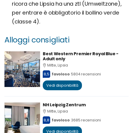
ricora che Lipsia ha una ztl (Umweltzone),
per entrare è obbligatorio il bollino verde
(classe 4).
Alloggi consigliati
Best Western Premier Royal Blue -
Adult only
Mitte, Lipsia
8,5
favoloso
5804 recensioni
Vedi disponibilità
NH Leipzig Zentrum
Mitte, Lipsia
8,8
favoloso
3685 recensioni
Vedi disponibilità