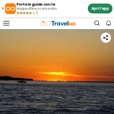
Porta le guide con te
×
Apri l'app
Mappe offline, sconti e altro
4.9