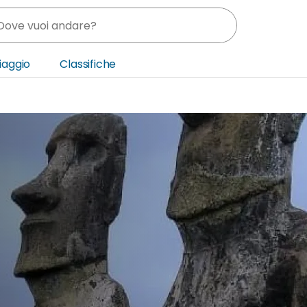
Viaggio
Classifiche
nia
ica Centrale
o Oriente