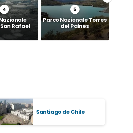
Nazionale
Parco Nazionale Torres
Dese
San Rafael
del Paines
Santiago de Chile