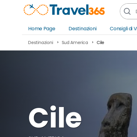
Home Page
Destinazioni
Consigli di 
Africa
Asia
Destinazioni
Sud America
Cile
Europa
Ocea
Nord America
Amer
Sud America
Medi
Cile