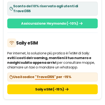
Sconto del 10% riservato agli utenti di
Travel365
Assicurazione Heymondo (-10%)
Saily eSIM
Per internet, la soluzione più pratica è l'eSIM di Saily:
eviti i costi del roaming, mantieni il tuo numero e
navighi subito appena arrivi
per consultare mappe,
chiamare un taxi o mandare un whatsapp.
Usa il codice
"Travel365"
per -15%
Saily eSIM (-15%)