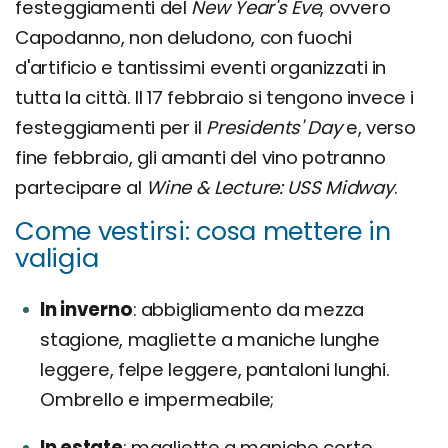
festeggiamenti del
New Year's Eve
, ovvero
Capodanno, non deludono, con fuochi
d'artificio e tantissimi eventi organizzati in
tutta la città. Il 17 febbraio si tengono invece i
festeggiamenti per il
Presidents' Day
e, verso
fine febbraio, gli amanti del vino potranno
partecipare al
Wine & Lecture: USS Midway
.
Come vestirsi: cosa mettere in
valigia
In inverno
abbigliamento da mezza
stagione, magliette a maniche lunghe
leggere, felpe leggere, pantaloni lunghi.
Ombrello e impermeabile;
In estate
magliette a maniche corte,