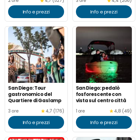
2 ore
4,7 (527)
3 ore
4,4 (206)
Info e prezzi
Info e prezzi
San Diego: Tour
San Diego: pedalò
gastronomico del
fosforescente con
Quartiere di Gaslamp
vista sul centro città
3 ore
4,7 (176)
1 ore
4,8 (49)
Info e prezzi
Info e prezzi