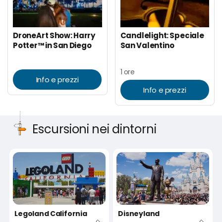
DroneArt Show: Harry
Candlelight: Speciale
Potter™ in San Diego
San Valentino
1 ore
Info e prezzi
Info e prezzi
Escursioni nei dintorni
Legoland California
Disneyland