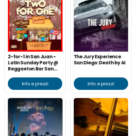
2-for-1 in San Juan -
The Jury Experience
Latin Sunday Party @
San Diego: Death by AI
Reggaeton Bar San
Antonios
Info e prezzi
Info e prezzi