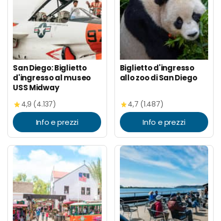
San Diego: Biglietto
Biglietto d'ingresso
d'ingresso al museo
allo zoo di San Diego
USS Midway
4,9 (4.137)
4,7 (1.487)
Info e prezzi
Info e prezzi