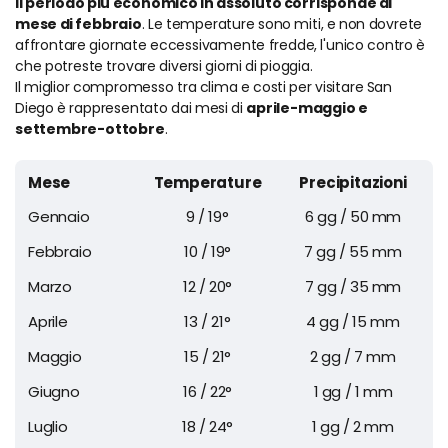
Il periodo più economico in assoluto corrisponde al
mese di febbraio
. Le temperature sono miti, e non dovrete
affrontare giornate eccessivamente fredde, l'unico contro è
che potreste trovare diversi giorni di pioggia.
Il miglior compromesso tra clima e costi per visitare San
Diego è rappresentato dai mesi di
aprile-maggio e
settembre-ottobre
.
Mese
Temperature
Precipitazioni
Gennaio
9 / 19°
6 gg / 50 mm
Febbraio
10 / 19°
7 gg / 55 mm
Marzo
12 / 20°
7 gg / 35 mm
Aprile
13 / 21°
4 gg / 15 mm
Maggio
15 / 21°
2 gg / 7 mm
Giugno
16 / 22°
1 gg / 1 mm
Luglio
18 / 24°
1 gg / 2 mm