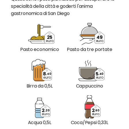
specialità della città e goderti l'anima
gastronomica di San Diego
25
49
euro
euro
Pasto economico
Pasto da tre portate
8
5
,40
,40
euro
euro
Birra da 0,5L
Cappuccino
2
2
,20
,60
euro
euro
Acqua 0,5L
Coca/Pepsi 0,33L