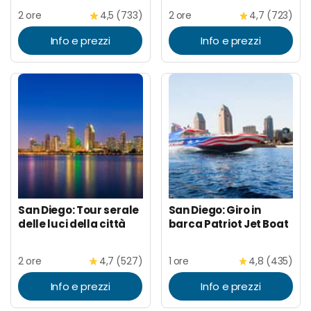
2 ore
4,5 (733)
2 ore
4,7 (723)
Info e prezzi
Info e prezzi
San Diego: Tour serale
San Diego: Giro in
delle luci della città
barca Patriot Jet Boat
2 ore
4,7 (527)
1 ore
4,8 (435)
Info e prezzi
Info e prezzi