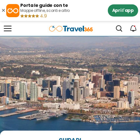
Porta le guide con te
×
Apri l'app
Mappe offline, sconti e altro
4.9
GUIDA DI