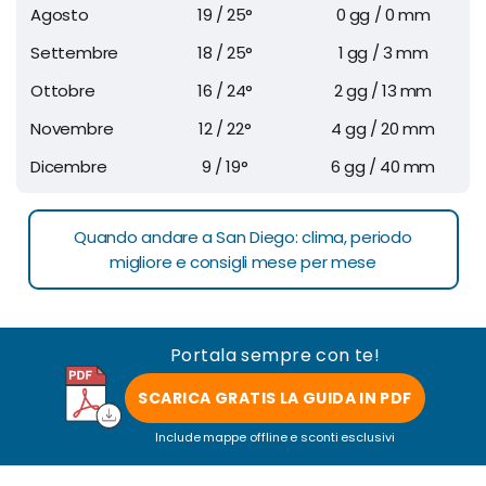
Agosto
19 / 25°
0 gg / 0 mm
Settembre
18 / 25°
1 gg / 3 mm
Ottobre
16 / 24°
2 gg / 13 mm
Novembre
12 / 22°
4 gg / 20 mm
Dicembre
9 / 19°
6 gg / 40 mm
Quando andare a San Diego: clima, periodo
migliore e consigli mese per mese
Portala sempre con te!
SCARICA GRATIS LA GUIDA IN PDF
Include mappe offline e sconti esclusivi