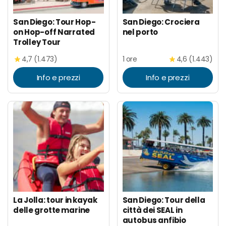
San Diego: Tour Hop-
San Diego: Crociera
on Hop-off Narrated
nel porto
Trolley Tour
4,7 (1.473)
1 ore
4,6 (1.443)
Info e prezzi
Info e prezzi
La Jolla: tour in kayak
San Diego: Tour della
delle grotte marine
città dei SEAL in
autobus anfibio