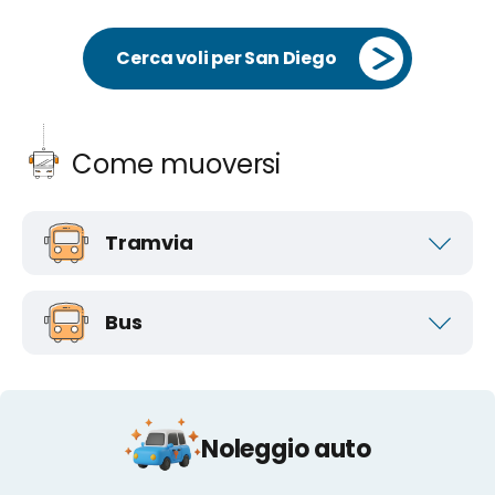
Cerca voli per San Diego
Come muoversi
Tramvia
Bus
Noleggio auto