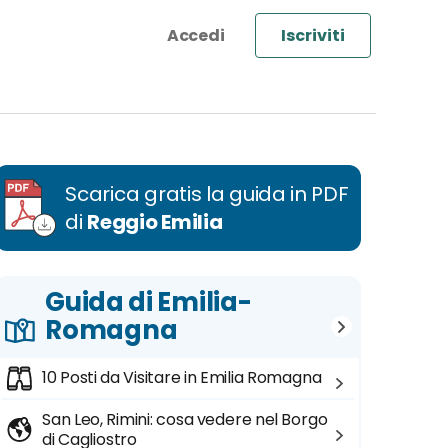
Iscriviti
Scarica gratis la guida in PDF
di
Reggio Emilia
Guida di Emilia-
Romagna
10 Posti da Visitare in Emilia Romagna
San Leo, Rimini: cosa vedere nel Borgo
di Cagliostro