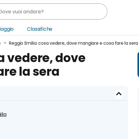
Viaggio
Classifiche
a
Reggio Emilia: cosa vedere, dove mangiare e cosa fare la sera
nia
a vedere, dove
ica Centrale
re la sera
o Oriente
lia