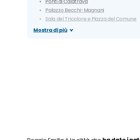
Ponti di Calatrava
Palazzo Becchi-Magnani
Sala del Tricolore e Piazza del Comune
Museo del Tricolore
Mostra di più
Piazza Martiri del 7 Luglio e Fontana
Teatro Municipale Romolo Valli
Parco del Mauriziano
Ex Complesso Locatelli
Chiostri di San Pietro
Galleria Parmeggiani
Parco del Popolo
Itinerario di un giorno a Reggio Emilia
Dove mangiare a Reggio Emilia
Cosa fare la sera: zone della movida e migli
Organizza il tuo soggiorno a Reggio Emilia: in