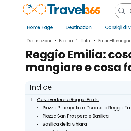
Home Page
Destinazioni
Consigli di 
Africa
Asia
Destinazioni
Europa
Italia
Emilia-Romagn
Europa
Ocea
Reggio Emilia: cos
Nord America
Amer
mangiare e cosa fa
Sud America
Medi
Indice
Cosa vedere a Reggio Emilia
Piazza Prampolini e Duomo di Reggio Emi
Piazza San Prospero e Basilica
Basilica della Ghiara