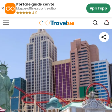
Porta le guide con te
×
Apri l'app
Mappe offline, sconti e altro
4.9