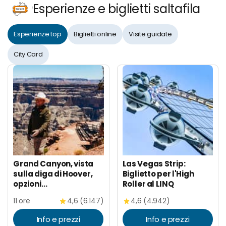
Esperienze e biglietti saltafila
Esperienze top
Biglietti online
Visite guidate
City Card
Grand Canyon, vista
Las Vegas Strip:
sulla diga di Hoover,
Biglietto per l'High
opzioni
Roller al LINQ
pranzo/Skywalk, Wi-Fi
11 ore
4,6 (6.147)
4,6 (4.942)
Info e prezzi
Info e prezzi