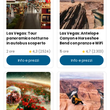
Las Vegas: Tour
Las Vegas: Antelope
panoramico notturno
Canyon e Horseshoe
in autobus scoperto
Bend con pranzo e WiFi
2 ore
4,3 (2.524)
15 ore
4,7 (2.303)
Info e prezzi
Info e prezzi