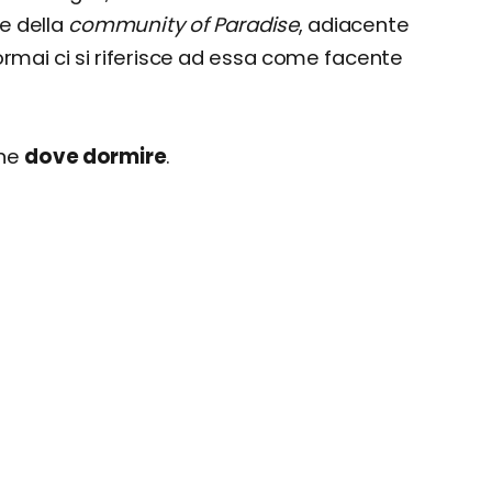
te della
community of Paradise
, adiacente
ormai ci si riferisce ad essa come facente
one
dove dormire
.