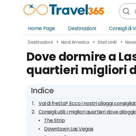
Home Page
Destinazioni
Consigli di 
Africa
Asia
Destinazioni
Nord America
Stati Uniti
Neva
Europa
Ocea
Dove dormire a Las
Nord America
Amer
quartieri migliori 
Sud America
Medi
Indice
Vai di fretta? Ecco i nostri alloggi consigliat
Consigli utili: i migliori quartieri dove allogg
The Strip
Downtown Las Vegas